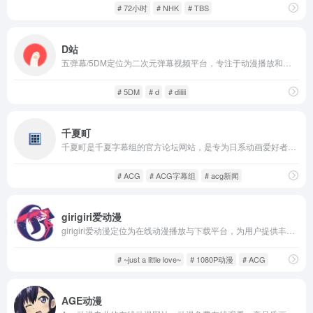
动漫番剧
影音视听
# 72小时
# NHK
# TBS
D站
五弹幕/5DM定位为二次元弹幕视频平台，专注于动漫播放和弹幕互动。用户可以在观看动画时发送实时评论，体验观众间的交流与互动。
动漫番剧
影音视听
# 5DM
# d
# dilili
千夏町
千夏町是千夏字幕组的官方论坛网站，是专为日系动画爱好者打造的互动平台。该站致力于发布千夏字幕组翻译的动画作品字幕，涵盖多个时代的热门动画，同时也是粉丝与字幕组成员之间交流与反馈的渠道。
动漫番剧
影音视听
# ACG
# ACG字幕组
# acg新闻
girigiri爱动漫
girigiri爱动漫定位为在线动漫播放与下载平台，为用户提供丰富的日本动画资源，支持在线播放和下载。内容涵盖热门番剧、经典动画及部分小众作品。
动漫番剧
影音视听
# ~just a little love~
# 1080P动漫
# ACG
AGE动漫