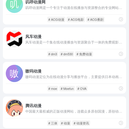
叽哔动漫网
叽哔动漫网是一个专注于动漫在线播放与资源整合的专业网站，提供高清晰度、更新及时的动画内容。网站定位为“无障碍追番入口”，用户无需登录或付费即可直接播放。
动漫番剧
影音视听
# ACG动漫
# ACG电影
# ACG番剧
风车动漫
风车动漫是一个集在线动漫播放与资源聚合于一体的免费观影网站。平台收录了上万集高质量动漫视频，涵盖日本动画、国创动漫、剧场版电影以及各类动画特辑。
动漫番剧
影音视听
# dm3
# dm530
# 免费动漫
嗷呜动漫
嗷呜动漫定位为在线动漫分享与播放平台，主要提供日本动画的在线观看服务，涵盖新番连载、经典系列、剧场版和特别篇。
动漫番剧
影音视听
# moe
# Moefun
# OVA
腾讯动漫
中国最大最权威的正版动漫网站，连载众多原创国漫，原创动画，正版日漫等海内外最热正版动漫内容，为上千万动漫爱好者提供漫画、动画、资讯、论坛一站式全方位动漫服务，为原创动漫作者提供最优质的创作成长环境，为中国动漫产业打造梦想舞台。热门动画|漫画：尸兄、中国惊奇先生、火影忍者、海贼王、大王饶命、三体等
动漫番剧
影音视听
# 三体
# 动漫
# 动漫资讯