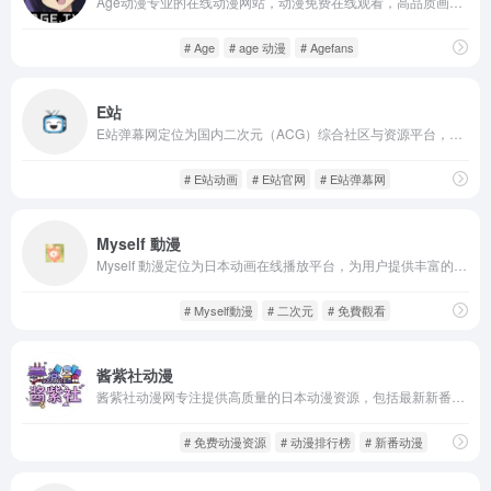
Age动漫专业的在线动漫网站，动漫免费在线观看，高品质画质，实时更新，追番利器。
动漫番剧
影音视听
# Age
# age 动漫
# Agefans
E站
E站弹幕网定位为国内二次元（ACG）综合社区与资源平台，整合动漫播放、GALGAME、图集及漫评影视等内容。平台支持在线观影和下载，方便用户集中获取多样化二次元资源。
动漫番剧
影音视听
# E站动画
# E站官网
# E站弹幕网
Myself 動漫
Myself 動漫定位为日本动画在线播放平台，为用户提供丰富的番剧资源，支持免费观看。平台涵盖热门动画、经典番剧以及部分小众作品。
动漫番剧
影音视听
# Myself動漫
# 二次元
# 免費觀看
酱紫社动漫
酱紫社动漫网专注提供高质量的日本动漫资源，包括最新新番、经典动漫全集、热门日番。支持免费在线观看，为用户带来全网最快的动漫更新速度。
动漫番剧
影音视听
# 免费动漫资源
# 动漫排行榜
# 新番动漫