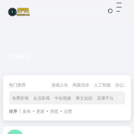
动漫番剧
共 18 篇网址
热门推荐
影音视听
游戏人生
闲庭信步
人工智能
办公工具
免费影视
会员影视
中短视频
爽文短剧
直播平台
动漫番
排序
发布
更新
浏览
点赞