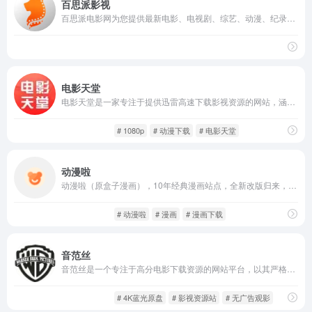
百思派影视
百思派电影网为您提供最新电影、电视剧、综艺、动漫、纪录片等，10万+免费高清完整版影视，每天同步更新。
免费影视
影音视听
电影天堂
电影天堂是一家专注于提供迅雷高速下载影视资源的网站，涵盖最新电影、经典老片、热门电视剧、综艺节目、动漫作品等多种内容类型。
免费影视
影音视听
# 1080p
# 动漫下载
# 电影天堂
动漫啦
动漫啦（原盒子漫画），10年经典漫画站点，全新改版归来，无广告的清新漫画站点，依旧为您提供最新最全的漫画。
在线漫画
影音视听
# 动漫啦
# 漫画
# 漫画下载
音范丝
音范丝是一个专注于高分电影下载资源的网站平台，以其严格的影片筛选标准和高清晰度下载格式而著称。不同于传统资源站铺天盖地的资源，音范丝采取“质量优先”的策略，仅收录评分高、口碑佳、制作精良的电影资源，让用户每一次点击下载都物有所值。
免费影视
影音视听
# 4K蓝光原盘
# 影视资源站
# 无广告观影