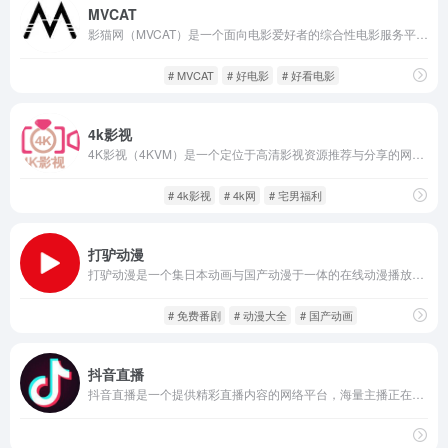
MVCAT
影猫网（MVCAT）是一个面向电影爱好者的综合性电影服务平台，致力于为用户提供高质量的电影推荐、深度解析与观影交流社区。它不仅聚焦于影片本身的评分和简介，更重视影片背后的创作背景、主题深意和艺术表达。
免费影视
影音视听
# MVCAT
# 好电影
# 好看电影
4k影视
4K影视（4KVM）是一个定位于高清影视资源推荐与分享的网站，涵盖最新电影、美剧更新、热门影视推荐以及高质量图片内容。该站不仅每日持续更新，还具备较强的内容编辑和筛选能力，为用户提供经过精挑细选的精品影视资源。
免费影视
影音视听
# 4k影视
# 4k网
# 宅男福利
打驴动漫
打驴动漫是一个集日本动画与国产动漫于一体的在线动漫播放平台，提供全站高清无广告的视频资源。平台覆盖了从新番连载到经典完结的丰富内容，旨在为用户带来稳定、纯净的观影体验。
动漫番剧
影音视听
# 免费番剧
# 动漫大全
# 国产动画
抖音直播
抖音直播是一个提供精彩直播内容的网络平台，海量主播正在抖音与你分享，你可以在抖音直播搜索热门直播，或者浏览音乐、美食、娱乐、游戏等多种分类的直播内容。
影音视听
直播平台