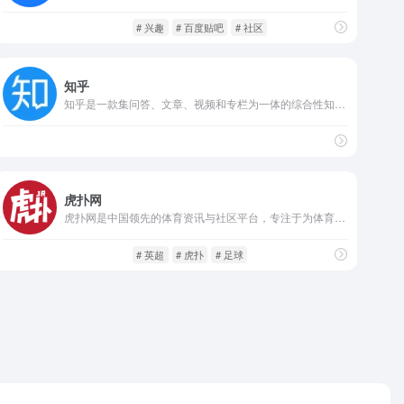
社交网络
闲庭信步
# 兴趣
# 百度贴吧
# 社区
知乎
知乎是一款集问答、文章、视频和专栏为一体的综合性知识分享平台。用户可以在知乎上提问、回答问题，发表长文，参与话题讨论，同时关注感兴趣的领域和大咖。
社交网络
闲庭信步
虎扑网
虎扑网是中国领先的体育资讯与社区平台，专注于为体育爱好者提供最新赛事动态、专业分析及互动讨论。成立多年来，虎扑凭借高质量内容和活跃的用户社区，成为体育迷获取信息和交流心得的重要阵地。
社交网络
闲庭信步
# 英超
# 虎扑
# 足球