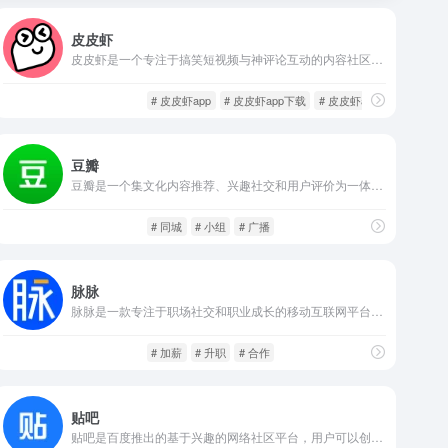
皮皮虾
皮皮虾是一个专注于搞笑短视频与神评论互动的内容社区，由字节跳动出品，继承了“内涵段子”的精神内核，成为用户日常生活中“放松解压”的重要应用之一。无论你是想看视频、发弹幕、写神评，还是和网友一起欢乐互撩，皮皮虾都能满足你对“轻幽默”的一切期待。
社交网络
闲庭信步
# 皮皮虾app
# 皮皮虾app下载
# 皮皮虾app官网
豆瓣
豆瓣是一个集文化内容推荐、兴趣社交和用户评价为一体的综合平台。成立以来，豆瓣致力于为用户提供优质的电影、书籍、音乐等文化内容的评分与评论服务，并通过小组和话题功能，促进用户间基于兴趣的深度交流和社区互动。
社交网络
闲庭信步
# 同城
# 小组
# 广播
脉脉
脉脉是一款专注于职场社交和职业成长的移动互联网平台，旨在通过真实身份认证和匿名互动相结合的方式，帮助职场人士建立有效人脉，分享职场经验，获取行业资讯。用户可以通过脉脉结识同行、猎头、潜在雇主等，拓展职业发展路径，同时借助平台丰富的内容和职场问答，实现知识和资源的双向流动。
社交网络
闲庭信步
# 加薪
# 升职
# 合作
贴吧
贴吧是百度推出的基于兴趣的网络社区平台，用户可以创建或加入各种主题“吧”，围绕共同兴趣进行讨论和内容分享。贴吧内容形式丰富，支持文字、图片、视频和投票等多种互动方式。作为国内最大的兴趣社区之一，贴吧在连接用户和推动话题交流方面发挥了重要作用。