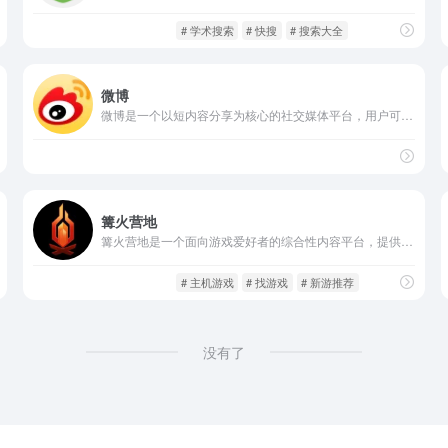
社交网络
闲庭信步
# 学术搜索
# 快搜
# 搜索大全
微博
微博是一个以短内容分享为核心的社交媒体平台，用户可以通过文字、图片、视频、直播等多种形式发布内容，与粉丝和好友互动。微博不仅是个人表达的空间，也是企业品牌传播和新闻发布的重要渠道。
社交网络
闲庭信步
篝火营地
篝火营地是一个面向游戏爱好者的综合性内容平台，提供主机游戏、PC单机游戏、新游推荐、排行榜更新、游戏评测与攻略等多元服务。它既是一个信息发布平台，又是玩家交流、发现、沉浸的社区营地。
社交网络
闲庭信步
# 主机游戏
# 找游戏
# 新游推荐
没有了