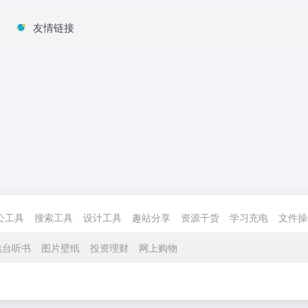
程
友情链接
公工具
搜索工具
设计工具
趣站分享
资源干货
学习充电
文件操
电台听书
图片壁纸
投资理财
网上购物