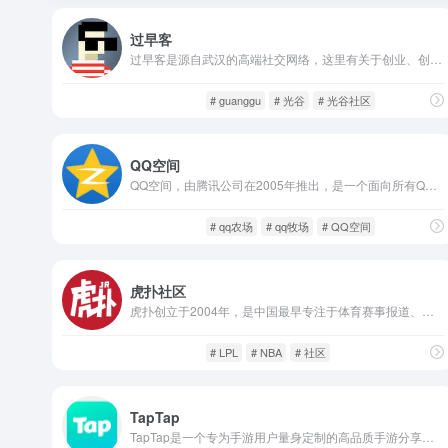
过早客
过早客是源自武汉的高端社交网络，这里有关于创业、创意、IT、金融等最热话题的交流，也有招聘问答、活动交友等最新资讯的发布。
社交网络
闲庭信步
# guanggu
# 光谷
# 光谷社区
QQ空间
QQ空间，由腾讯公司在2005年推出，是一个面向所有QQ用户的社交网络平台。作为QQ账号的延伸社交场所，它融合了博客、相册、动态、小游戏、个性装扮等多种功能。每一个QQ号的拥有者都能拥有一个专属空间，可以记录生活、展示个性，也能与好友互动、分享彼此的点滴。
社交网络
闲庭信步
# qq农场
# qq牧场
# QQ空间
虎扑社区
虎扑创立于2004年，是中国最早专注于体育赛事报道、评论和社区讨论的综合性平台之一。起初，它是为篮球迷提供NBA资讯和数据的平台，后来逐渐发展成为囊括篮球、足球、电竞、健身、影视、汽车、数码、职场、感情等多个话题的大型男性兴趣社区。
社交网络
闲庭信步
# LPL
# NBA
# 社区
TapTap
TapTap是一个专为手游用户量身定制的高品质手游分享与发现平台，也是一个极具活力的玩家社区。与传统应用商店不同，TapTap不靠广告推荐、不刷榜、不弄虚作假，而是依靠真实玩家的评价和社区讨论来进行游戏推荐。它由心动网络推出，平台内容涵盖了游戏下载、评分、评测、开发者互动、社区讨论等一站式服务。