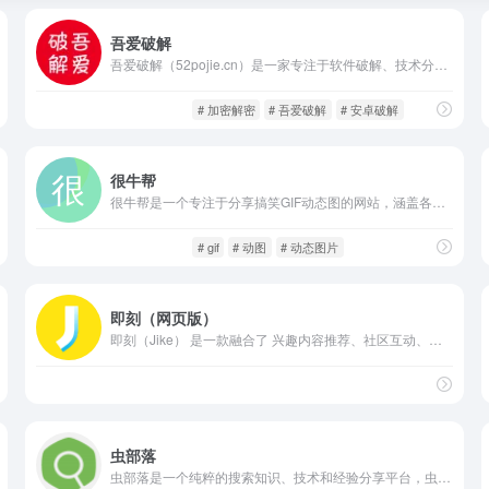
吾爱破解
吾爱破解（52pojie.cn）是一家专注于软件破解、技术分享和资源交流的技术社区平台。平台聚集了大量软件破解高手、编程爱好者及安全研究人员，提供破解教程、技术讨论、软件下载和破解工具。吾爱破解不仅是破解资源的聚集地，也是技术交流和学习的园地，用户可以在这里获取第一手的破解资讯和实战经验。
社交网络
闲庭信步
# 加密解密
# 吾爱破解
# 安卓破解
很牛帮
很牛帮是一个专注于分享搞笑GIF动态图的网站，涵盖各类趣味场景，如：神转折、沙雕操作、萌宠翻车、吃瓜群众、灵魂舞者、尴尬瞬间等等。网站更新频繁、内容密集，主打“看图不用多解释，一秒逗笑全网人”的轻松娱乐风格。
社交网络
闲庭信步
# gif
# 动图
# 动态图片
即刻（网页版）
即刻（Jike） 是一款融合了 兴趣内容推荐、社区互动、情绪记录 于一体的多功能App，它在iOS和Android平台均可下载。平台通过智能算法推送用户感兴趣的内容，同时以圈子的形式聚集志趣相投者，让信息流不仅“好看”，更“有温度”。
社交网络
闲庭信步
虫部落
虫部落是一个纯粹的搜索知识、技术和经验分享平台，虫部落快搜、虫部落学术搜索等搜索聚合工具均为虫部落原创出品，搜索世界的乐趣，就在虫部落！