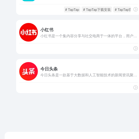
社交网络
闲庭信步
# TapTap
# TapTap下载安装
# TapTap官网
小红书
小红书是一个集内容分享与社交电商于一体的平台，用户通过图文、视频等形式发布生活经验与消费心得。平台结合算法推荐和社区互动，帮助用户发现优质商品和生活灵感，同时支持电商购买，实现内容到消费的闭环。
社交网络
闲庭信步
今日头条
今日头条是一款基于大数据和人工智能技术的新闻资讯聚合平台。它通过分析用户行为和偏好，实时推荐相关的新闻文章、视频和专题内容。平台内容来源广泛，包括权威媒体、自媒体、专业机构及用户原创，致力于为用户打造个性化、高效的信息获取体验。
社交网络
闲庭信步