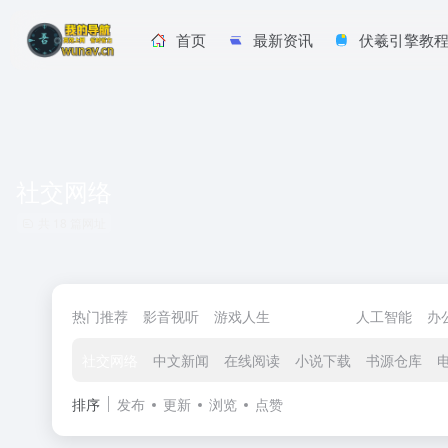
首页
最新资讯
伏羲引擎教
社交网络
共 18 篇网址
热门推荐
影音视听
游戏人生
闲庭信步
人工智能
办
社交网络
中文新闻
在线阅读
小说下载
书源仓库
排序
发布
更新
浏览
点赞