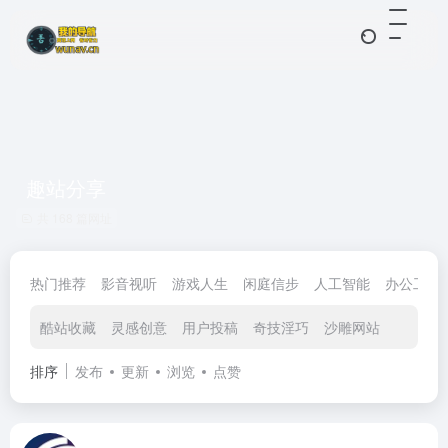
趣站分享
共 168 篇网址
热门推荐
影音视听
游戏人生
闲庭信步
人工智能
办公工具
酷站收藏
灵感创意
用户投稿
奇技淫巧
沙雕网站
排序
发布
更新
浏览
点赞