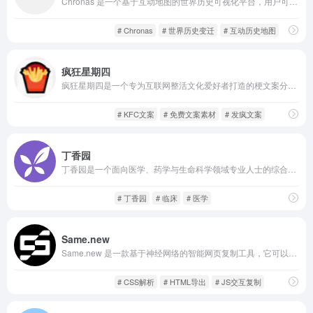
Chronas 是一个基于互动地图的世界历史可视化平台，用户可以通过拖动时间轴查看从公元前几百年到现代的各国边界变迁、国家兴衰、城市发展等信息。它的设计理念是“可视化历史”，打破书本和年代表带来的静态局限，让每个历史节点与地理空间建立可互动的联系。
灵感创意
趣站分享
# Chronas
# 世界历史变迁
# 互动历史地图
疯狂星期四
疯狂星期四是一个专为互联网整活文化爱好者打造的梗文案分享平台，围绕“肯德基疯狂星期四”这一网络热门话题，汇集了各种风格的幽默段子、脑洞文案、反转金句、魔性表情图、恶搞配图等内容。
灵感创意
趣站分享
# KFC文案
# 免费文案素材
# 发疯文案
丁香园
丁香园是一个面向医学、药学与生命科学领域专业人士的综合平台，涵盖医学教育、科研服务与行业交流等多个方向。平台聚合了海量医学文献、指南与案例，同时提供学术论坛、职业发展资源与在线课程。
趣站分享
酷站收藏
# 丁香园
# 临床
# 医学
Same.new
Same.new 是一款基于神经网络的智能网页复制工具，它可以自动解析任意网页的结构和内容，包括 Header、Footer、侧边栏等布局，按钮、表单、图片、导航栏等 UI 组件，以及 CSS 样式、响应式规则和 JS 交互逻辑。
趣站分享
酷站收藏
# CSS解析
# HTML导出
# JS交互复制