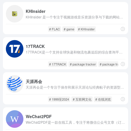
KHInsider
KHInsider 是一个专注于视频游戏音乐资源分享与下载的网站，最初由粉丝社区自发维护，现已成为全球最大的游戏原声数据库之一。
趣站分享
酷站收藏
# FLAC
# game
# KHInsider
17TRACK
17TRACK是一个支持全球快递和物流包裹追踪的综合查询平台。其名称来源于数字“17”的中文谐音“一起”，寓意“一起查询”。平台聚合了数百家国际快递、邮政和专线物流服务，用户只需一个界面即可获取包裹的最新运输进度和状态。
奇技淫巧
趣站分享
# 17TRACK
# package tracker
# package tracking
天涯再会
天涯再会是一个专注于保存和展示天涯论坛经典帖子的资源型网站。它系统性整理并收录了 1999 至 2024 年的天涯神贴榜单，让用户能够在同一个入口找到过往二十余年的热门内容。
趣站分享
酷站收藏
# 1999至2024
# 互联网文化
# 在线浏览
WeChat2PDF
WeChat2PDF是一款在线工具，专注于将微信公众号文章（订阅号或服务号）及普通网页内容导出为 PDF 文件。它以保留原排版和图文完整性为核心，方便用户进行保存、打印或离线阅读，适合内容收藏者、研究者以及自媒体创作者。