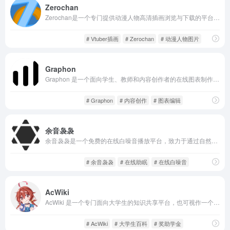
Zerochan
Zerochan是一个专门提供动漫人物高清插画浏览与下载的平台，拥有庞大的动漫图片库。用户可以通过人物名称、作品名称等分类方式，方便快捷地查找感兴趣的动漫插画。所有图片都经过严格审核，保证画质优异且内容合规。
灵感创意
趣站分享
# Vtuber插画
# Zerochan
# 动漫人物图片
Graphon
Graphon 是一个面向学生、教师和内容创作者的在线图表制作平台。它的设计理念是“简洁与高效”，通过直观的操作界面，帮助用户轻松生成条形图、折线图、饼图、散点图等常见图表类型。
趣站分享
酷站收藏
# Graphon
# 内容创作
# 图表编辑
余音袅袅
余音袅袅是一个免费的在线白噪音播放平台，致力于通过自然、真实、科学的声音来帮助用户在工作、学习、冥想、休息等多个场景下保持注意力和放松感。网站无需注册，打开即用，操作简便，特别适合追求效率和高质量听觉体验的用户。
沙雕网站
趣站分享
# 余音袅袅
# 在线助眠
# 在线白噪音
AcWiki
AcWiki 是一个专门面向大学生的知识共享平台，也可视作一个开放性的校园生活与学术百科。它由“高等教育学社基础知识开源建设工程”维护，采用共建式编辑模型，致力于把与大学生切身相关的信息以结构化、通俗的方式呈现。
趣站分享
酷站收藏
# AcWiki
# 大学生百科
# 奖助学金