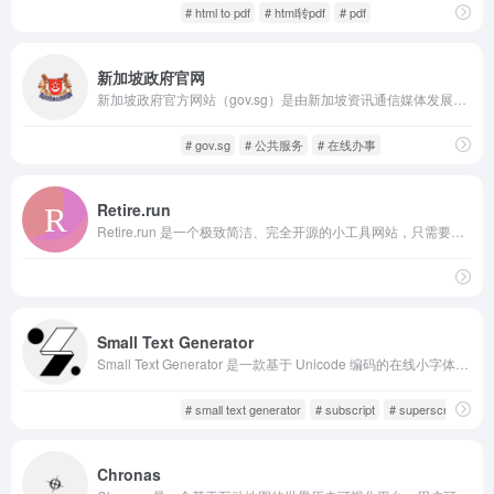
奇技淫巧
趣站分享
# html to pdf
# html转pdf
# pdf
新加坡政府官网
新加坡政府官方网站（gov.sg）是由新加坡资讯通信媒体发展管理局（IMDA）管理的官方综合门户。它汇聚了国家各个部委与公共机构的最新公告、政策文件与服务指南，面向公众提供可信、准确的政府信息来源。
趣站分享
酷站收藏
# gov.sg
# 公共服务
# 在线办事
Retire.run
Retire.run 是一个极致简洁、完全开源的小工具网站，只需要你输入自己的月薪，它就会在浏览器的标签页中，实时显示你“今天已经赚了多少钱”。
沙雕网站
趣站分享
Small Text Generator
Small Text Generator 是一款基于 Unicode 编码的在线小字体转换工具。它通过将用户输入的文本转化为对应的特殊字符，来实现“小号字体”的视觉效果。不同于图片或截图，这些小字体依然是标准文本，可以在社交平台上正常显示与搜索。
奇技淫巧
趣站分享
# small text generator
# subscript
# superscript
Chronas