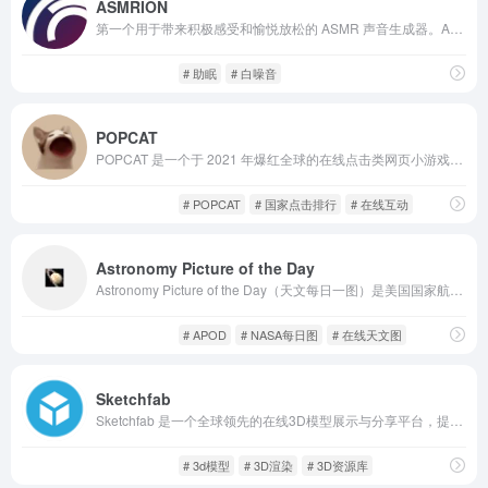
ASMRION
第一个用于带来积极感受和愉悦放松的 ASMR 声音生成器。ASMR 触发因素包括轻柔的声音、雨声和环境音。
沙雕网站
趣站分享
# 助眠
# 白噪音
POPCAT
POPCAT 是一个于 2021 年爆红全球的在线点击类网页小游戏。它的玩法极其简单——点击屏幕，猫咪张嘴，系统记录一次点击，并实时将点击数据计入国家/地区排行榜。
沙雕网站
趣站分享
# POPCAT
# 国家点击排行
# 在线互动
Astronomy Picture of the Day
Astronomy Picture of the Day（天文每日一图）是美国国家航空航天局（NASA）与密歇根理工学院合作推出的一项长期天文科普项目，自1995年上线以来，从未间断过每日更新。
灵感创意
趣站分享
# APOD
# NASA每日图
# 在线天文图
Sketchfab
Sketchfab 是一个全球领先的在线3D模型展示与分享平台，提供交互式3D浏览技术与创作者社区支持。用户可以上传自己的3D模型，使用网页端查看器实现实时渲染、缩放与旋转操作，并嵌入到网站、博客或社交媒体中。
趣站分享
酷站收藏
# 3d模型
# 3D渲染
# 3D资源库