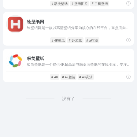
图片壁纸
闲庭信步
# 动漫壁纸
# 壁纸图片
# 手机壁纸
绘壁纸网
绘壁纸网是一款以高清壁纸分享为核心的在线平台，重点面向二次元和动漫爱好者。它汇集了丰富的视觉资源，支持多种风格壁纸下载与使用。
图片壁纸
闲庭信步
# 4K壁纸
# 8K壁纸
# ai抠图
极简壁纸
极简壁纸是一个提供4K超高清电脑桌面壁纸的在线图库，专注于收集和分享高分辨率、视觉效果出众的壁纸。平台涵盖美女、动漫、风景等多个热门分类，所有壁纸均经过严格筛选，确保清晰度与美观度兼备。
图片壁纸
闲庭信步
# 4K
# 4k超清
# 4K高清
没有了