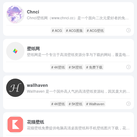
Chnci
Chnci壁纸网（www.chnci.cc）是一个面向二次元爱好者的免费壁纸平台，专注于动漫、游戏、插画等内容的高质量壁纸资源整合与分享。用户无需注册即可自由浏览和下载平台上的所有图片内容，适配手机、电脑等多设备分辨率，是打造个性化桌面的理想选择。
ACG社区
游戏人生
# ACG
# ACG图集
# ACG壁纸
壁纸网
壁纸网是一个专注于高清壁纸资源分享与下载的网站，覆盖电脑桌面、宽屏显示器以及多种分辨率的手机、平板屏幕壁纸。平台收录各类风格的壁纸资源，包括自然风光、城市建筑、动漫游戏、科幻艺术等，所有图片均为高清或超高清质量。
图片壁纸
闲庭信步
# 4K壁纸
# 5K壁纸
# 免费下载
wallhaven
Wallhaven 是一个国外高人气的高清壁纸资源站，因其庞大的数据库和极高的图片质量而广受欢迎。平台聚合了数十万张超清壁纸，涵盖科幻、自然风景、动漫、游戏、抽象艺术、城市建筑、人物肖像等多种风格类别。
图片壁纸
闲庭信步
# 4K壁纸
# 5K壁纸
# Wallhaven
花猫壁纸
花猫壁纸免费提供电脑高清桌面壁纸和手机壁纸图片下载，花猫壁纸涵盖动漫壁纸、游戏壁纸、美女壁纸、风景壁纸、动物壁纸等精美高清壁纸