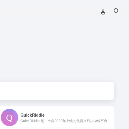
QuickRiddle
QuickRiddle 是一个自2023年上线的免费在线小游戏平台，主打益智与脑力挑战类游戏。该平台汇聚了诸如贪吃蛇、2048、俄罗斯方块、记忆卡翻翻乐、麻将连连看等众多经典玩法，同时也引入了现代趣味拼图与互动模式，覆盖从儿童到成人各年龄段的玩家需求。