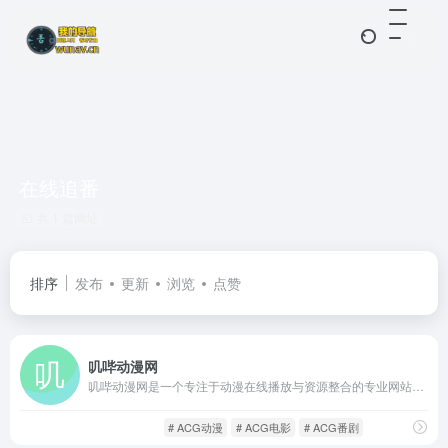
在线追番
共 1 篇网址
排序
发布
更新
浏览
点赞
叽哔动漫网
叽哔动漫网是一个专注于动漫在线播放与资源整合的专业网站，提供高清晰度、更新及时的动画内容。网站定位为“无障碍追番入口”，用户无需登录或付费即可直接播放。
动漫番剧
影音视听
# ACG动漫
# ACG电影
# ACG番剧