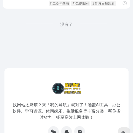
动漫番剧
影音视听
# 二次元动画
# 免费番剧
# 动漫在线观看
没有了
找网站太麻烦？来「我的导航」就对了！涵盖AI工具、办公
软件、学习资源、休闲娱乐、生活服务等丰富分类，帮你省
时省力，畅享高效上网体验！