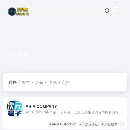
娇羞台词
共 1 篇网址
排序
发布
更新
浏览
点赞
ARIA COMPANY
ARIA COMPANY 是一个专注于二次元风格台词音声内容分享的网站，由数位虚拟角色组成的“声优小队”共同运营。平台的最大特色在于，它将“羞涩语录”作为主题核心，通过角色扮演形式，让用户点击按钮便能听到一句句娇羞甜腻、调情暧昧或温柔撒娇的高质量语音。
ACG社区
游戏人生
# ARIA COMPANY
# 二次元语音
# 声音控专用