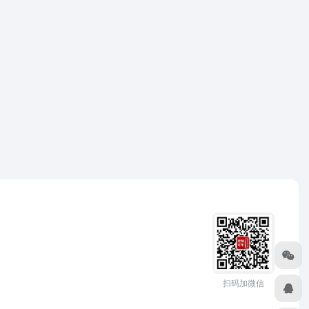
扫码加微信