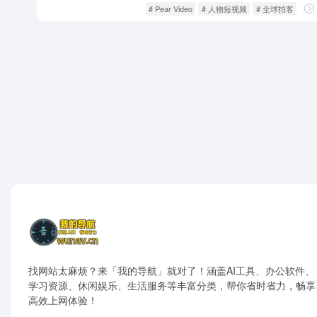
中短视频
影音视听
# Pear Video
# 人物短视频
# 全球拍客
找网站太麻烦？来「我的导航」就对了！涵盖AI工具、办公软件、
学习资源、休闲娱乐、生活服务等丰富分类，帮你省时省力，畅享
高效上网体验！