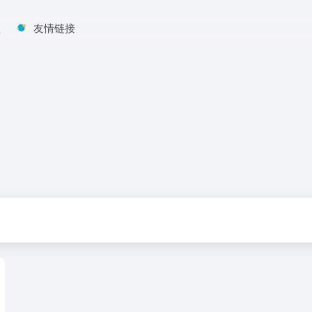
程
友情链接