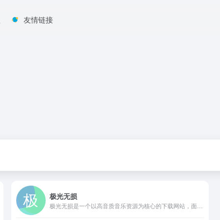
程
友情链接
极光无损
极光无损是一个以高音质音乐资源为核心的下载网站，面向追求无损音频体验的音乐爱好者。平台收录了丰富的曲库，从流行歌曲到欧美经典，再到 DJ 热曲与纯音乐，均支持无损格式下载。