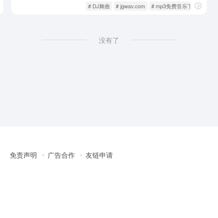
影音视听
歌曲音乐
# DJ舞曲
# jgwav.com
# mp3免费音乐下载
没有了
免责声明
广告合作
友链申请