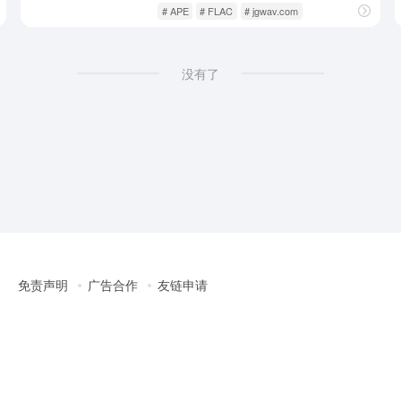
影音视听
歌曲音乐
# APE
# FLAC
# jgwav.com
没有了
免责声明
广告合作
友链申请