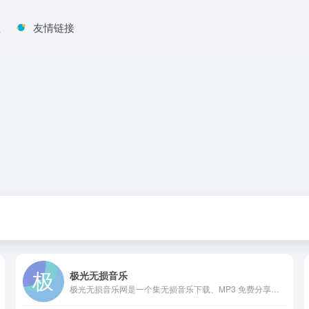
程
友情链接
极光无损音乐
极光无损音乐网是一个集无损音乐下载、MP3 免费分享和热门音乐资源为一体的音乐资源站点。平台收录了大量高品质音频资源，覆盖流行、摇滚、电子、古风、影视原声等多种曲风。