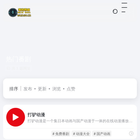
热门番剧
共 1 篇网址
排序
发布
更新
浏览
点赞
打驴动漫
打驴动漫是一个集日本动画与国产动漫于一体的在线动漫播放平台，提供全站高清无广告的视频资源。平台覆盖了从新番连载到经典完结的丰富内容，旨在为用户带来稳定、纯净的观影体验。
动漫番剧
影音视听
# 免费番剧
# 动漫大全
# 国产动画