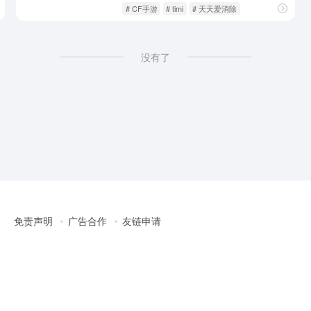
游戏人生
游戏厂商
# CF手游
# timi
# 天天爱消除
没有了
免责声明
广告合作
友链申请