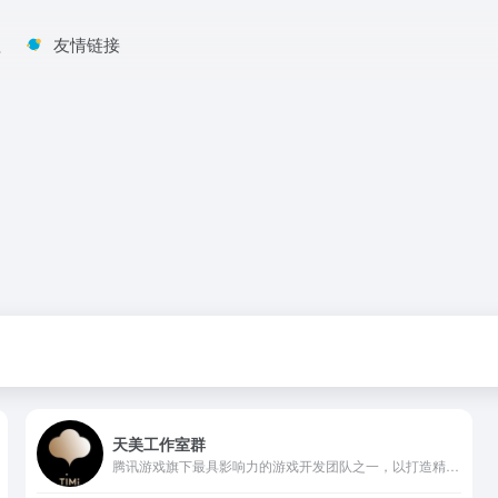
程
友情链接
天美工作室群
腾讯游戏旗下最具影响力的游戏开发团队之一，以打造精品游戏和推动全球化战略闻名。精品手机游戏：《王者荣耀》《天天酷跑》《穿越火线：枪战王者》《天天爱消除》等。精品PC端游戏：《QQ飞车》《逆战》《御龙在天》《枪神纪》等。