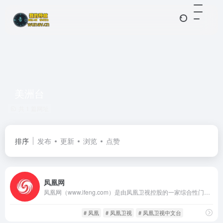
美洲台
共 1 篇网址
排序
发布
更新
浏览
点赞
凤凰网
凤凰网（www.ifeng.com）是由凤凰卫视控股的一家综合性门户网站，创建于1998年，是中国最早的新闻网站之一。依托凤凰卫视在全球的媒体资源和内容制作能力，凤凰网逐步发展为集新闻、视频、直播、专题、博客、社区、APP于一体的全媒体内容平台。
中文新闻
闲庭信步
# 凤凰
# 凤凰卫视
# 凤凰卫视中文台