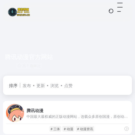
腾讯动漫官方网站
共 1 篇网址
排序
发布
更新
浏览
点赞
腾讯动漫
中国最大最权威的正版动漫网站，连载众多原创国漫，原创动画，正版日漫等海内外最热正版动漫内容，为上千万动漫爱好者提供漫画、动画、资讯、论坛一站式全方位动漫服务，为原创动漫作者提供最优质的创作成长环境，为中国动漫产业打造梦想舞台。热门动画|漫画：尸兄、中国惊奇先生、火影忍者、海贼王、大王饶命、三体等
动漫番剧
影音视听
# 三体
# 动漫
# 动漫资讯