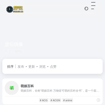
虚拟偶像
共 1 篇网址
排序
发布
更新
浏览
点赞
萌娘百科
萌娘百科，全称“萌娘百科 万物皆可萌的百科全书”，是一个面向 ACGN（动画、漫画、游戏、轻小说等）领域的中文在线百科项目。创建于2010年代，平台定位为自由、开放、以内容为核心的协作型站点，用户可以自由编辑和补充条目。
ACG社区
游戏人生
# ACG
# ACGN
# anime