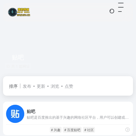
贴吧
共 1 篇网址
排序
发布
更新
浏览
点赞
贴吧
贴吧是百度推出的基于兴趣的网络社区平台，用户可以创建或加入各种主题“吧”，围绕共同兴趣进行讨论和内容分享。贴吧内容形式丰富，支持文字、图片、视频和投票等多种互动方式。作为国内最大的兴趣社区之一，贴吧在连接用户和推动话题交流方面发挥了重要作用。
社交网络
闲庭信步
# 兴趣
# 百度贴吧
# 社区