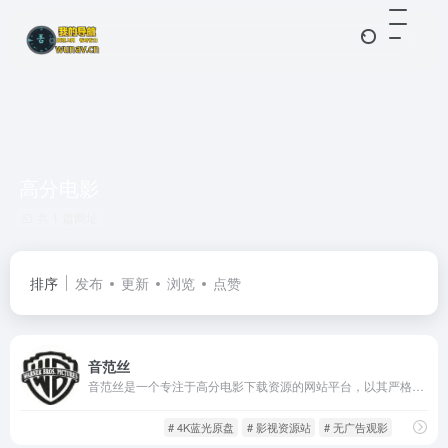
高分电影
共 1 篇网址
排序
发布
更新
浏览
点赞
音范丝
音范丝是一个专注于高分电影下载资源的网站平台，以其严格的影片筛选标准和高清晰度下载格式而著称。不同于传统资源站铺天盖地的资源，音范丝采取“质量优先”的策略，仅收录评分高、口碑佳、制作精良的电影资源，让用户每一次点击下载都物有所值。
免费影视
影音视听
# 4K蓝光原盘
# 影视资源站
# 无广告观影