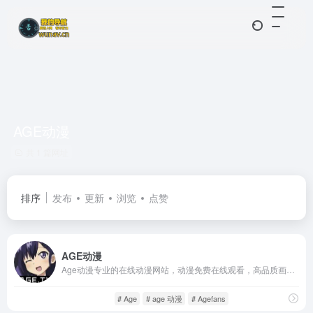
AGE动漫
共 1 篇网址
排序
发布
更新
浏览
点赞
AGE动漫
Age动漫专业的在线动漫网站，动漫免费在线观看，高品质画质，实时更新，追番利器。
动漫番剧
影音视听
# Age
# age 动漫
# Agefans