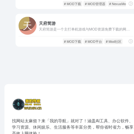
游戏MOD
游戏人生
# MOD下载
# MOD管理器
# NexusMods
天府简游
天府简游是一个主打单机游戏与MOD资源免费下载的网站，宗旨是“纯净、实用、不收钱”。网站不设任何下载门槛，全部资源直链，页面无弹窗、无广告、无登录限制，真正做到了“打开即用”。
游戏MOD
游戏人生
# MOD下载
# MOD平台
# Mod社区
找网站太麻烦？来「我的导航」就对了！涵盖AI工具、办公软件、
学习资源、休闲娱乐、生活服务等丰富分类，帮你省时省力，畅享
高效上网体验！