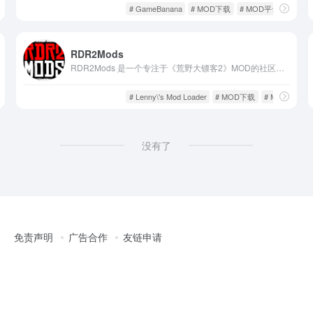
游戏MOD
游戏人生
# GameBanana
# MOD下载
# MOD平台
RDR2Mods
RDR2Mods 是一个专注于《荒野大镖客2》MOD的社区平台，由MOD制作者和玩家共同维护。该网站提供了大量的MOD资源，包括游戏工具、脚本、模型、纹理等，旨在为玩家提供一个安全、便捷的MOD下载和交流平台。
游戏MOD
游戏人生
# Lenny\'s Mod Loader
# MOD下载
# MOD平台
没有了
免责声明
广告合作
友链申请