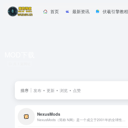
首页
最新资讯
伏羲引擎教
MOD下载
共 1 篇网址
排序
发布
更新
浏览
点赞
NexusMods
NexusMods（简称 N网）是一个成立于2001年的全球性游戏MOD分享社区和下载平台。它汇聚了数十万名来自全球的MOD作者和游戏爱好者，涵盖超过3,000款游戏，提供各类MOD、插件、美化补丁、汉化包、材质增强、任务扩展、人物重塑等资源。