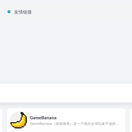
程
友情链接
GameBanana
GameBanana（游戏香蕉）是一个面向全球玩家开放的游戏模组平台，提供MOD资源下载、上传、分享和交流等功能。它支持数百款游戏，并允许玩家对游戏进行二次创作，例如更换角色皮肤、替换游戏音效、添加全新关卡、修改UI界面等。