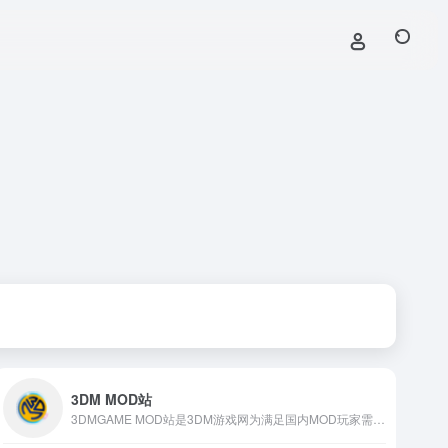
3DM MOD站
3DMGAME MOD站是3DM游戏网为满足国内MOD玩家需求而建立的独立资源站，聚焦MOD资源的上传、整理与下载，提供简洁清晰的分类导航与高速下载服务。网站致力于打造一个MOD作者与用户共建共享的平台，无论你是内容创作者还是MOD使用者，都可以在这里找到归属。