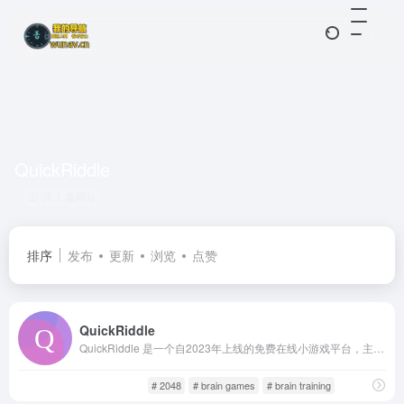
QuickRiddle
共 1 篇网址
排序
发布
更新
浏览
点赞
QuickRiddle
QuickRiddle 是一个自2023年上线的免费在线小游戏平台，主打益智与脑力挑战类游戏。该平台汇聚了诸如贪吃蛇、2048、俄罗斯方块、记忆卡翻翻乐、麻将连连看等众多经典玩法，同时也引入了现代趣味拼图与互动模式，覆盖从儿童到成人各年龄段的玩家需求。
游戏人生
网页游戏
# 2048
# brain games
# brain training