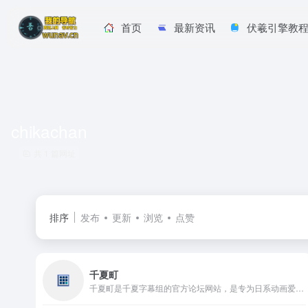
首页
最新资讯
伏羲引擎教
chikachan
共 1 篇网址
排序
发布
更新
浏览
点赞
千夏町
千夏町是千夏字幕组的官方论坛网站，是专为日系动画爱好者打造的互动平台。该站致力于发布千夏字幕组翻译的动画作品字幕，涵盖多个时代的热门动画，同时也是粉丝与字幕组成员之间交流与反馈的渠道。