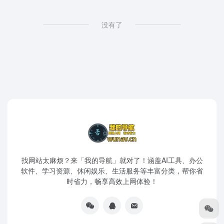
没有了
找网站太麻烦？来「我的导航」就对了！涵盖AI工具、办公
软件、学习资源、休闲娱乐、生活服务等丰富分类，帮你省
时省力，畅享高效上网体验！