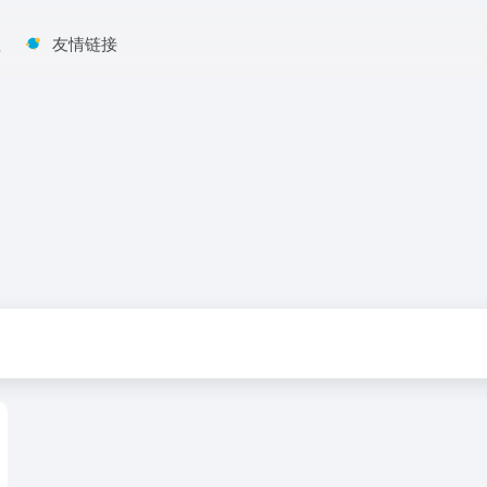
程
友情链接