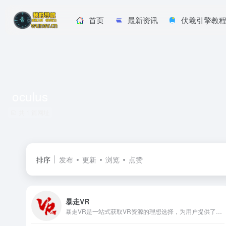
首页
最新资讯
伏羲引擎教
oculus
共 1 篇网址
排序
发布
更新
浏览
点赞
暴走VR
暴走VR是一站式获取VR资源的理想选择，为用户提供了全网最全、最全面的VR资源下载服务，并且完全免费。