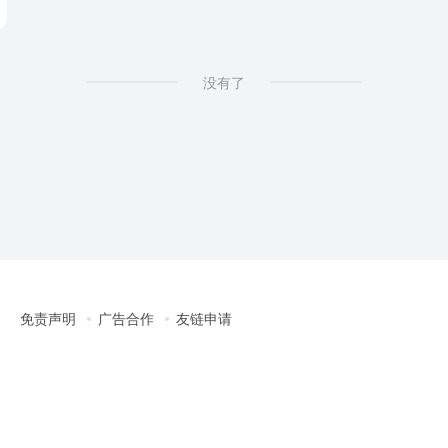
没有了
免责声明
广告合作
友链申请