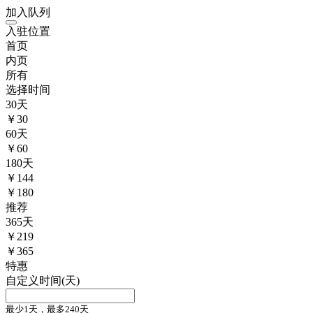
加入队列
入驻位置
首页
内页
所有
选择时间
30
天
￥
30
60
天
￥
60
180
天
￥
144
￥180
推荐
365
天
￥
219
￥365
特惠
自定义时间(天)
最少1天，最多240天