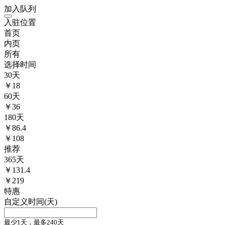
加入队列
入驻位置
首页
内页
所有
选择时间
30
天
￥
18
60
天
￥
36
180
天
￥
86.4
￥108
推荐
365
天
￥
131.4
￥219
特惠
自定义时间(天)
最少1天，最多240天