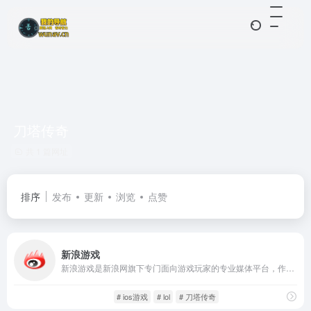
刀塔传奇
共 1 篇网址
排序
发布
更新
浏览
点赞
新浪游戏
新浪游戏是新浪网旗下专门面向游戏玩家的专业媒体平台，作为国内成立时间较早、内容最为全面的中文游戏站点之一，新浪游戏致力于提供全品类、全平台的游戏相关资讯、攻略、评测、专区以及下载服务。平台覆盖内容广泛，包含网络游戏、手机游戏、单机游戏、主机游戏、网页游戏等多个维度，形成了一个庞大的综合性游戏信息体系。
游戏人生
资讯攻略
# ios游戏
# lol
# 刀塔传奇