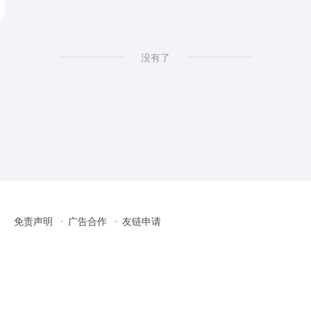
没有了
免责声明
广告合作
友链申请