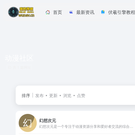
首页
最新资讯
伏羲引擎教
动漫社区
共 1 篇网址
排序
发布
更新
浏览
点赞
幻想次元
幻想次元是一个专注于动漫资源分享和爱好者交流的综合性动漫社区。平台内容涵盖动画番剧、漫画、动漫音乐、精美图包、轻小说等多种二次元资源，用户可以免费下载和收藏感兴趣的内容。