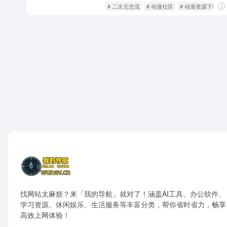
ACG社区
游戏人生
# 二次元交流
# 动漫社区
# 动漫资源下载
找网站太麻烦？来「我的导航」就对了！涵盖AI工具、办公软件、
学习资源、休闲娱乐、生活服务等丰富分类，帮你省时省力，畅享
高效上网体验！