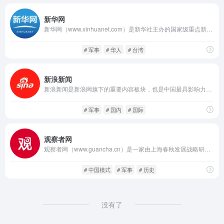
新华网
新华网（www.xinhuanet.com）是新华社主办的国家级重点新闻网站，也是中国最具影响力、覆盖面最广的新闻传播平台之一。自1997年上线以来，新华网承担着“网上新华社”的职责，以图文、视频、音频、直播等多种形式向公众发布权威新闻，内容涵盖政治、经济、科技、文化、军事、国际等多个领域。
中文新闻
闲庭信步
# 军事
# 华人
# 台湾
新浪新闻
新浪新闻是新浪网旗下的重要内容板块，也是中国最具影响力的新闻聚合平台之一。自1998年上线以来，新浪新闻始终坚持以权威、及时、全面为核心原则，提供包括国内外新闻、时政要闻、财经动态、体育赛事、娱乐资讯、科技前沿等多领域内容。
中文新闻
闲庭信步
# 军事
# 国内
# 国际
观察者网
观察者网（www.guancha.cn）是一家由上海春秋发展战略研究院支持创办的新型时政类新闻网站。自2012年上线以来，观察者网坚持“讲好中国故事”的宗旨，强调从中国的立场出发观察世界，致力于为读者提供中国视角下的全球资讯与深入评论。
中文新闻
闲庭信步
# 中国模式
# 军事
# 历史
没有了