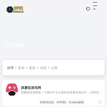
游戏攻略
共 1 篇网址
排序
发布
更新
浏览
点赞
踩蘑菇游戏网
踩蘑菇游戏网是一个面向中文玩家的高质量游戏社区，以MOD工具、游戏攻略、评测专题为核心内容，致力于打造一个专业、实用、开放的硬核玩家聚集平台。相比于一些以娱乐为主的游戏网站，踩蘑菇更注重深度与实用性，适合喜欢DIY、研究玩法、分享经验的老玩家。
游戏人生
资讯攻略
# MOD汉化
# POE2
# steam游戏