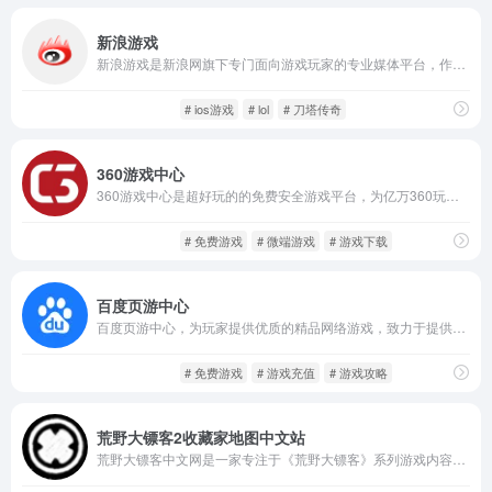
新浪游戏
新浪游戏是新浪网旗下专门面向游戏玩家的专业媒体平台，作为国内成立时间较早、内容最为全面的中文游戏站点之一，新浪游戏致力于提供全品类、全平台的游戏相关资讯、攻略、评测、专区以及下载服务。平台覆盖内容广泛，包含网络游戏、手机游戏、单机游戏、主机游戏、网页游戏等多个维度，形成了一个庞大的综合性游戏信息体系。
游戏人生
资讯攻略
# ios游戏
# lol
# 刀塔传奇
360游戏中心
360游戏中心是超好玩的的免费安全游戏平台，为亿万360玩家提供各种新鲜好玩的免费游戏及超值游戏礼包福利-360游戏中心，我创造你快乐！
游戏人生
游戏平台
# 免费游戏
# 微端游戏
# 游戏下载
百度页游中心
百度页游中心，为玩家提供优质的精品网络游戏，致力于提供优质的用户服务，成为深受玩家喜爱的游戏平台
游戏人生
网页游戏
# 免费游戏
# 游戏充值
# 游戏攻略
荒野大镖客2收藏家地图中文站
荒野大镖客中文网是一家专注于《荒野大镖客》系列游戏内容的综合性资讯平台。网站涵盖游戏攻略、操作教程、最新玩法、更新资讯等信息，为玩家提供集中化参考。