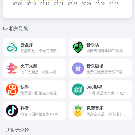
相关导航
云盘库
音乐坊
云盘库是一个专门用于检索网盘资源的垂直搜索平台，它通过聚合互联网中公开的网盘链接信息，让用户可以在一个页面中查找到分散于各大网盘的目标资源。
全网无损音乐MP3歌曲免费下载。
火车太顺
音乐磁场
火车太顺是一款集丰富资源、高清播放和流畅体验于一体的免费的追剧应用，涵盖最新的电视剧、电影以及经典的老片，满足用户多样化的观影需求。
免费在线无损音乐下载网站，主要分享一些无损音乐、高品质音乐的下载方式，无损音乐是通过百度网盘的方式来提供资源分享传播的，也可以在线播放，有月榜、周榜、日榜等等热门资源。
快手
360影视
快手是中国领先的短视频与直播平台，成立于2011年，起初名为“GIF快手”，是一款供用户制作和分享GIF动图的工具。随着用户需求和技术的发展，快手逐步转型为一个以视频内容为核心的社交平台。用户不仅可以上传短视频、开启直播、发布图文，还能通过评论、点赞、转发等方式与他人互动。
360影视是由奇虎360公司推出的一站式在线视频聚合平台，致力于为用户提供全面、高清、正版的视频内容。
抖音
凤梨音乐
抖音（国际版名为TikTok）是由中国字节跳动公司开发的一款短视频分享平台。平台最初于2016年在中国推出，并迅速扩展至海外市场，成为现象级应用。抖音通过强大的推荐算法，将用户兴趣与内容精准匹配，帮助用户高效发现喜爱的短视频。
凤梨音乐是一款专注于提供无损和高品质 MP3 音乐免费下载的在线平台。它整合了广泛的音乐资源，用户无需注册即可快速搜索和下载。
暂无评论