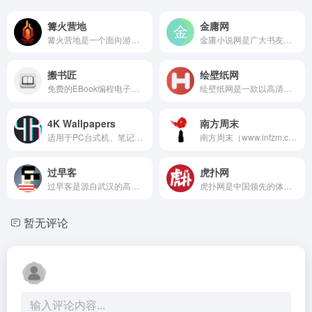
篝火营地
金庸网
篝火营地是一个面向游戏爱好者的综合性内容平台，提供主机游戏、PC单机游戏、新游推荐、排行榜更新、游戏评测与攻略等多元服务。它既是一个信息发布平台，又是玩家交流、发现、沉浸的社区营地。
金庸小说网是广大书友最值得收藏的金庸武侠小说全集阅读网,收录了当前最火热的金庸武侠小说小说,免费提供高质量的金庸小说最新章节,是广大小说爱好者必备的金庸小说阅读网。
搬书匠
绘壁纸网
免费的EBook编程电子书下载站，电子书主要为epub、mobi格式，有中文和英文的电子书，网站可以按照编程语言或者编程类型筛选电子书，也可以按照时间顺序筛选。
绘壁纸网是一款以高清壁纸分享为核心的在线平台，重点面向二次元和动漫爱好者。它汇集了丰富的视觉资源，支持多种风格壁纸下载与使用。
4K Wallpapers
南方周末
适用于PC台式机、笔记本电脑、苹果设备、安卓手机和平板电脑的超高清4K壁纸，提供高质量的4K超高清、5K、8K超级超高清分辨率，可免费下载。
南方周末（www.infzm.com）是由南方报业传媒集团主办的知名新闻品牌，是中国最具影响力的时政类新闻周刊之一。创刊于1984年，作为改革开放背景下兴起的媒体先锋，南方周末长期以“追求新闻专业精神、体现社会责任担当”而闻名。
过早客
虎扑网
过早客是源自武汉的高端社交网络，这里有关于创业、创意、IT、金融等最热话题的交流，也有招聘问答、活动交友等最新资讯的发布。
虎扑网是中国领先的体育资讯与社区平台，专注于为体育爱好者提供最新赛事动态、专业分析及互动讨论。成立多年来，虎扑凭借高质量内容和活跃的用户社区，成为体育迷获取信息和交流心得的重要阵地。
暂无评论