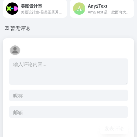
美图设计室
Any2Text
美图设计室-是美图秀秀旗下的智能设计在线协作平台，是一款平面设计工具和在线平面设计软件,提供海量海报模板,跨境电商模板,跨境电商banner,跨境电商主图,邀请函,公告通知,喜报,logo等免费设计素材和模板,可在线一键稿定设计,智能生成海报,一键换色,一键换装,一键去水印,图片高清修复,无损放大,抠图,拼图。
Any2Text 是一款面向大众的 AI 语音与视频转写工具，主打“免费、快速、安全”的使用体验。用户无需额外安装软件或注册账号，只需在网页上传文件，就能自动完成语音识别并输出文字结果。
暂无评论
发表评论