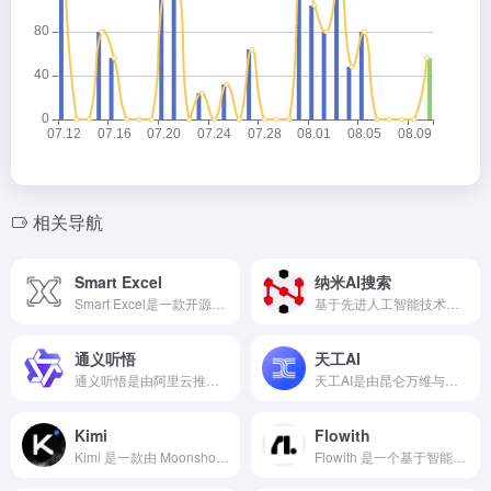
相关导航
Smart Excel
纳米AI搜索
Smart Excel是一款开源AI Excel公式生成器，使用AI在几秒钟内生成你想要的Excel公式，只需要发送Excel公式要求，AI Excel公式生成器即可返回对应的Excel公式，对于Excel新手小白非常友好。
基于先进人工智能技术的搜索引擎，不仅具有传统搜索引擎的基本功能，还在人工智能的加持下，实现了更为高效的内容分析和信息检索，特别适合各类用户进行信息获取、知识查询以及在线服务。
通义听悟
天工AI
通义听悟是由阿里云推出的音视频AI助手，专注于将录音、音视频资料智能转写成结构化笔记。阿里云通义听悟是聚焦音视频内容的工作学习AI助手，依托大模型，帮助用户记录、整理和分析音视频内容，体验用大模型做音视频笔记、整理会议记录。
天工AI是由昆仑万维与国内顶尖AI团队奇点智源联合研发的一款大型语言模型，同时也是一款对话式AI助手。它是国内首个对标ChatGPT的双千亿级大语言模型，具备强大的自然语言处理与智能交互能力。天工AI能够广泛应用于智能问答、聊天互动、文本生成等多个场景，并拥有丰富的知识库，覆盖科学、技术、文化、艺术、历史等多个领域。
Kimi
Flowith
Kimi 是一款由 Moonshot AI 开发的人工智能助手，专为“海量文本处理”场景设计。它的最大特点是支持超长上下文输入，能一次性分析、归纳并回答百万字级别的内容，解决了传统 AI 模型在处理大规模文本时断点频出、理解失效的问题。
Flowith 是一个基于智能体框架构建的自动化任务平台，采用多线程交互方式，通过模块化的界面设计，帮助用户完成复杂任务的拆解与执行。它并不依赖对话式交互，而是构建了一个结构清晰、功能分区明确的操作环境，适用于内容创作、信息整理、项目管理等多种办公场景。