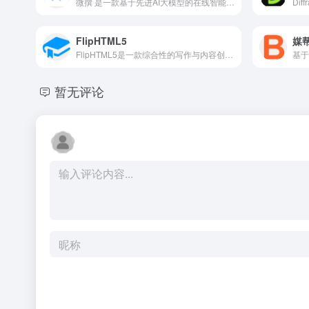
微撰 是一款基于先进AI大模型的在线智能写作平台，旨在为用户提供高效、便捷的内容创作体验。平台整合了自然语言处理、深度学习和智能图像处理技术，支持一键生成营销文章、电子邮件、网站文案等多种内容类型，同时提供文本纠错、改写润色、自动续写和智能配图功能。
FlipHTML5
媒
FlipHTML5是一款综合性的写作与内容创作平台，专注于通过人工智能技术提升写作质量和效率。平台不仅提供智能语法纠正和语调适应功能，帮助用户优化文本表达，还配备自动文本增强器，让文章内容更丰富、更有表现力。
暂无评论