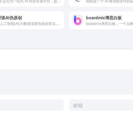
Diffra 定位为一站式 AI 内容生成平台，提供从图片、视频到音频的多模态生成能力。平台强调创作过程的高效与输出内容的一致性，同时结合多种主流模型，满足从个人创作者到企业营销的不同需求。
帮派AI伪原创
boardmix博思白板
基于人工智能(AI)大数据深度伪原创算法,使用神经网络算法,聚合算法进行人工智能编写,既不更改内容的语义,又能生成通过自媒体平台原创检测和搜索引擎收录。