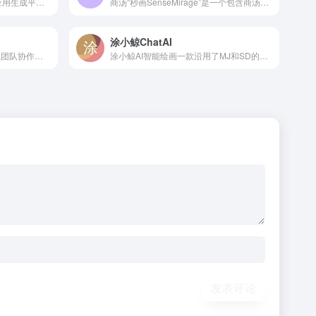
响指是一个 AI 驱动的零代码应用生成平台，旨在降低软件开发的技术门槛。用户只需通过自然语言输入需求，系统就能自动生成完整的应用或网页。它适用于个人创作者、教育从业者、中小企业和爱好者，帮助快速验证想法并构建原型。
商汤“秒画SenseMirage”是一个包含商汤自研作画大模型和便捷的LoRA训练能力，并提供第三方社区开源模型加速推理的AI绘画平台，为创作者提供更加便利、完善的内容生产创作工具。通过商汤秒画，用户可迅速生成超强质感、超高精细度的画作。​​​
涂小鲸ChatAI
boardmix博思白板，一个点燃团队协作和激发创意的空间，集AIGC，一键PPT，思维导图，笔记文档多种创意表达能力于一体，将团队工作效率提升到新的层次。
涂小鲸AI智能绘画一款沿用了MJ和SD的智能绘画技术，对话模型对接了各大AI国内外模型！
发表评论