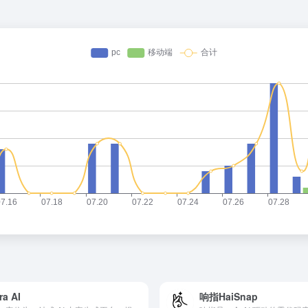
ra AI
响指HaiSnap