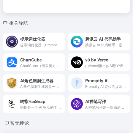
相关导航
提示词优化器
腾讯云 AI 代码助手
提示词优化器（Prompt Optimizer）是一款专注于AI提示词优化的智能辅助工具，它能够对用户输入的提示词进行结构分析、语义增强、内容重组，从而帮助大语言模型更好地理解并生成预期内容。
腾讯云 AI 代码助手，是一款辅助编码工具，基于混元代码大模型，提供技术对话、代码补全、代码诊断和优化等能力。为你生成优质代码，帮你解决技术难题，提升编码效率。
ChartCube
v0 by Vercel
ChartCube（图表魔方）是蚂蚁集团推出的在线数据可视化工具，定位于“人人可用的数据可视化平台”。它整合了图表生成、模板管理、数据导入、样式配置等完整功能，覆盖从数据到图表输出的全流程。
由Vercel推出的AI用户界面生成工具，v0 使用 AI 模型根据简单的文本提示生成用户界面和代码，生成的代码可以直接使用或者修改优化等。
AI角色脑洞生成器
Promptly AI
AI角色脑洞生成器是一个面向创作者的在线工具，结合人工智能技术与创意辅助理念，帮助用户快速生成角色设定与背景细节。
Promptly AI 定位为提示词优化与管理工具，旨在帮助用户提高 AI 交互效率和输出质量，具体功能和更新以官网为准。平台支持多种主流 AI 服务，并提供跨平台对话管理功能，适合内容创作者、研究者和日常 AI 用户使用。
响指HaiSnap
AI神笔写作
响指是一个 AI 驱动的零代码应用生成平台，旨在降低软件开发的技术门槛。用户只需通过自然语言输入需求，系统就能自动生成完整的应用或网页。它适用于个人创作者、教育从业者、中小企业和爱好者，帮助快速验证想法并构建原型。
AI神笔写作是一款由深米科技推出的AI写作平台，依托先进的自然语言生成模型，融合大数据与行业知识库，提供一站式智能文案创作服务。它不仅支持多类型文本生成，还能实现语言风格优化、结构调整、逻辑重组等功能，堪称写作界的多面手。
暂无评论