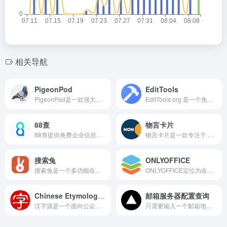
相关导航
PigeonPod
EditTools
PigeonPod是一款强大的YouTube转播客工具，支持自动同步、RSS订阅、多语言界面。将您喜爱的YouTube频道轻松转换为播客，支持所有主流播客客户端。免费试用，即刻体验！
EditTools.org 是一个免费开放的在线图片处理与Base64编码工具平台，面向全球用户提供一站式解决方案。该平台支持图片尺寸调整、压缩、水印、AI 生成、模糊、合并、裁剪、放大、翻转、旋转等超20种图片处理功能，并内置图片翻译、条码生成、元数据查看器等高级实用工具。
88查
物言卡片
88查提供免费企业信息查询服务,提供查询工商注册信息、电话邮箱、公司地址、经营风险、控股持股、发展动态、财务状况、股东法人高管、商标专利、品牌项目、竞品信息、融资历史、变更记录、法律诉讼、招投标等企业信用信息查询。查企业，查风险，查源头就上88查
物言卡片是一款专注于 内容可视化 的在线工具。用户只需输入链接或文本内容，就能自动生成风格统一、设计感十足的视觉卡片。这些卡片可以应用于社交媒体分享、知识管理、内容展示，帮助用户在信息过载的环境中脱颖而出。
搜索兔
ONLYOFFICE
搜索兔是一个多功能在线工具整合平台，为用户提供免费的网页工具和服务。它覆盖 AI 助力、办公效率、生活实用等多个领域，并提供直观易用的操作界面，让用户无需安装软件即可高效完成任务，是日常办公、学习及生活中便捷的辅助工具库。
ONLYOFFICE定位为在线办公与团队协作平台，核心在于提供文档编辑与多模块的企业管理功能。用户不仅可以像使用传统办公软件一样处理文字、表格和演示文档，还能在同一平台内完成任务分配、客户关系维护和团队沟通。
Chinese Etymology 字源
邮箱服务器配置查询
汉字源是一个面向公众的在线古文字学习与研究平台，旨在帮助用户了解汉字的起源、演变与本义。网站将学术考据成果以可视化的方式呈现，让用户在浏览时即可清晰地看到字形从甲骨文到篆书的变化过程。
只需要输入一个邮箱地址，就可以快速查询邮箱服务器的SMTP、IMAP、POP3配置信息，支持Exchange Active Directory和ActiveSync。