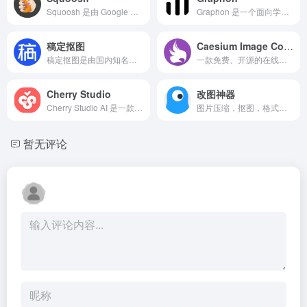
Squoosh 是由 Google Chrome Labs 推出的一个在线图像压缩工具，它是完全免费的开源项目，主打浏览器端离线压缩，数据不上传服务器，保护隐私。Squoosh 支持 JPEG、PNG、WebP、AVIF 等多种图像格式的压缩与转换，同时内置强大的调节功能，用户可以根据需求自定义压缩参数、预览压缩前后差异，并且实时查看图像大小变化。
Graphon 是一个面向学生、教师和内容创作者的在线图表制作平台。它的设计理念是“简洁与高效”，通过直观的操作界面，帮助用户轻松生成条形图、折线图、饼图、散点图等常见图表类型。
稿定抠图
Caesium Image Compressor
稿定抠图是由国内知名的在线设计平台「稿定设计」推出的一项图像处理服务。它依托稿定设计多年在图像算法方面的技术积累，为用户提供一键上传、自动识别、秒速去除背景的抠图服务。
一款免费、开源的在线照片和图像（JPG、PNG）压缩工具，支持批量处理、预览等更多功能。
Cherry Studio
改图神器
Cherry Studio AI 是一款强大的多模型 AI 助手，支持 iOS、macOS 和 Windows 平台。快速切换多个先进的 LLM 模型，提升工作学习效率。
图片压缩，抠图，格式转换，GIF制作
暂无评论