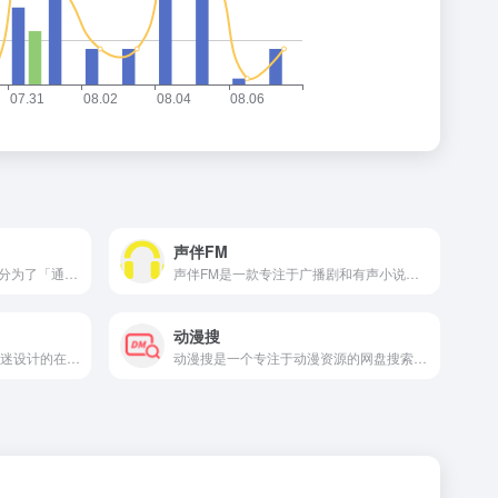
声伴FM
搜狗识图的功能比较人性化，分为了「通用识图」「猫狗识别」「明星识别」「找高清大图」四大类。按需选择，可以提高识别效率
声伴FM是一款专注于广播剧和有声小说分享的在线平台，面向喜欢听书、追剧和配音作品的用户群体。
动漫搜
PlayPhrase.me 是一个专为影迷设计的在线平台，允许用户通过输入台词或关键词搜索电影中的相关片段。平台聚合电影字幕数据，快速定位包含特定台词的片段，并提供播放功能，方便用户查找经典对话或场景。
动漫搜是一个专注于动漫资源的网盘搜索引擎，定位为全面的动漫资源查找平台。它整合了海量高清动漫资源，涵盖新番、经典、漫改等多种作品，支持多种类型的精准检索，为动漫爱好者提供便捷的资源获取渠道，具体信息以官网展示为准。