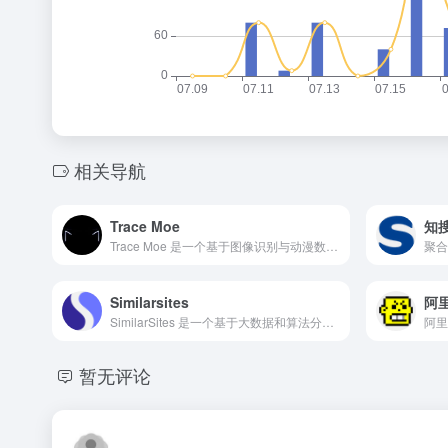
相关导航
Trace Moe
知
Trace Moe 是一个基于图像识别与动漫数据库的在线搜索工具，专门用于识别动漫截图或片段所属的作品名称、集数、时间点等详细信息。用户可以通过上传图片或输入图片链接的方式进行搜索，系统将自动分析画面特征，并在数秒内返回匹配度最高的结果。
Similarsites
阿
SimilarSites 是一个基于大数据和算法分析的相似网站搜索平台。用户输入任何一个网站地址后，系统会自动分析该网站的内容、功能和风格，并推荐一系列相似度高的网站链接，帮助用户发掘更多同类型资源。
阿里
暂无评论