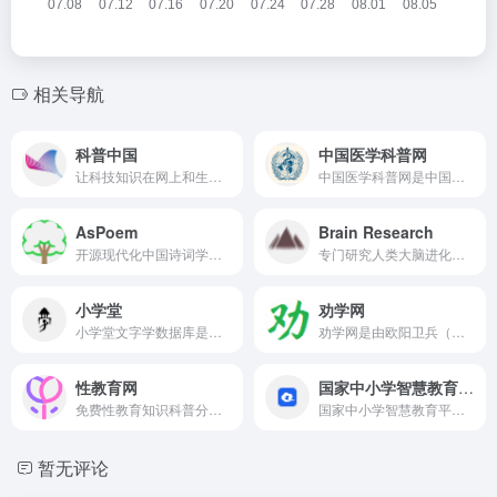
相关导航
科普中国
中国医学科普网
让科技知识在网上和生活中流行
中国医学科普网是中国的一家重要医学科普信息平台，致力于传播医学知识、促进公众健康意识的提高以及推广科学健康生活方式。中国医学科普中心汇集了广泛的医疗领域知识和信息，为广大公众、患者、医护人员以及对医学感兴趣的人们提供了有价值的资源和服务。
AsPoem
Brain Research
开源现代化中国诗词学习网站，提供全站搜索、拼音标注、注释和白话文翻译等功能。
专门研究人类大脑进化、大脑功能图解等等的网站，发布一份人类大脑功能高清图解，是高清原图，非常清晰，非常震撼（看不懂的意思），不过网站和大脑高清图解都是英文的，感兴趣的可以下载查看。
小学堂
劝学网
小学堂文字学数据库是一套以汉字为核心的综合性学术数据库，涵盖字形、字音与字义的多维度信息。数据库收录超过 22 万字的字形资料，包括甲骨文、金文、战国文字、小篆及楷书。
劝学网是由欧阳卫兵（网名“小雅”）个人创办并维护的公益性网站，专注于整理和传播以“狭义国学”为核心的传统文化知识。网站内容涵盖了经典国学著作（如《论语》《孟子》《庄子》等），历史人物、文化随笔、哲学思辨、儒道佛三家之说等多个方面。
性教育网
国家中小学智慧教育平台
免费性教育知识科普分享网站， 不仅仅是为了给成年人普及知识，也是为了给未成年一个良好的学习环境，网站免费分享包含了性知识、避孕、疾病、生育、防侵害、性教育、疫苗、相关法律等内容，并且会不断增加。
国家中小学智慧教育平台是由中华人民共和国教育部主导建设的国家级教育资源整合平台，旨在通过数字技术为广大中小学校、师生、家长提供专业化、精品化、体系化的教育服务，缩小区域、城乡教育差距，推动基础教育优质均衡发展。
暂无评论