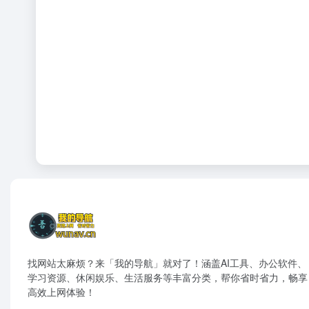
找网站太麻烦？来「我的导航」就对了！涵盖AI工具、办公软件、
学习资源、休闲娱乐、生活服务等丰富分类，帮你省时省力，畅享
高效上网体验！