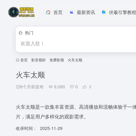
首页
最新资讯
伏羲引擎教
热门
欢迎入驻！
首页
•
影音视听
•
免费影视
•
火车太顺
火车太顺
8个月前发布
9,090
0
0
火车太顺是一款集丰富资源、高清播放和流畅体验于一
片，满足用户多样化的观影需求。
收录时间：
2025-11-29