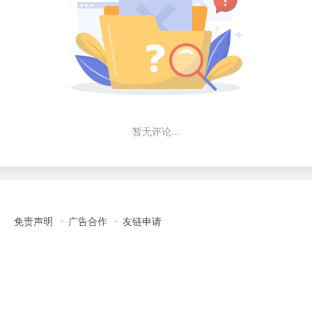
暂无评论...
免责声明
广告合作
友链申请