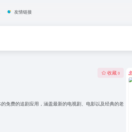
程
友情链接
收藏
0
体的免费的追剧应用，涵盖最新的电视剧、电影以及经典的老