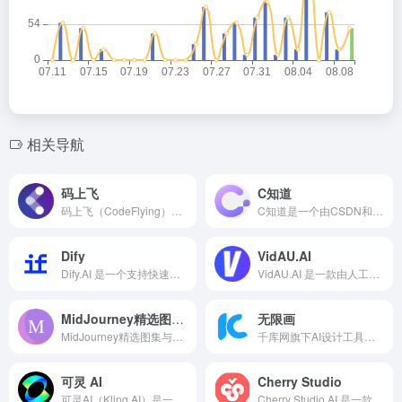
相关导航
码上飞
C知道
码上飞（CodeFlying）是一个 L4 级自动化智能软件开发平台。它旨在降低软件开发的门槛，让更多人能够轻松实现软件开发的需求。无论是有编程经验的开发者，还是零基础的新手，都能借助该平台的功能，快速将想法转化为实际的应用程序，无需复杂的编码过程。
C知道是一个由CSDN和外部合作伙伴联合研发的生成式AI产品，旨在让广大程序员和IT从业者能够在这里互相交流和分享知识、经验，以便更好地提高技术水平和解决问题。
Dify
VidAU.AI
Dify.AI 是一个支持快速构建和部署生成式 AI 应用的开源平台，由社区和开发者持续推动，具备完整的大语言模型应用开发能力。它融合了 Backend as a Service（后端即服务） 与 LLMOps（大模型运维） 的理念，让 AI 应用开发像搭建网页一样简单高效。
VidAU.AI 是一款由人工智能驱动的智能视频创作与广告生成平台，围绕 TikTok 为核心渠道，为品牌主、电商卖家、自媒体团队提供批量化、高效率的视频营销能力。
MidJourney精选图集与提示词
无限画
MidJourney精选图集与提示词生成器是一个基于社区精选内容与智能生成技术打造的网站，专为 AI 图像创作者提供灵感参考与提示词工具。平台通过收录公开的 MidJourney 高分作品，整理出配图提示词和创作者信息，同时还提供智能提示词生成器。
千库网旗下AI设计工具，免费AI绘画和创作平台，可一键生成高品质目标图像，提供多种AI绘画工具和AIGC创作功能，如文生图、图生图等。
可灵 AI
Cherry Studio
可灵AI（Kling AI）是一款由快手推出的人工智能创意生产力平台，专注于提供“图像生成 视频生成”一体化服务。用户只需输入文字提示，即可快速生成高质量AI图像或自动化短视频内容，广泛应用于广告、社交媒体、电商、教育等多个内容场景。
Cherry Studio AI 是一款强大的多模型 AI 助手，支持 iOS、macOS 和 Windows 平台。快速切换多个先进的 LLM 模型，提升工作学习效率。