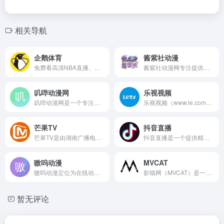
相关导航
企鹅体育
酱紫社动漫
免费看高清NBA直播、NFL橄榄球直播、足球直播、台球直播、CBA、欧冠意甲西甲直播同时还有国家健美冠军直播健身教你减肥练出好身材，更有高颜值美女主播解说体育赛事。
酱紫社动漫网专注提供高质量的日本动漫资源，包括最新新番、经典动漫全集、热门日番。支持免费在线观看，为用户带来全网最快的动漫更新速度。
叽哔动漫网
乐视视频
叽哔动漫网是一个专注于动漫在线播放与资源整合的专业网站，提供高清晰度、更新及时的动画内容。网站定位为“无障碍追番入口”，用户无需登录或付费即可直接播放。
乐视视频（www.le.com）是由乐视网信息技术（北京）股份有限公司推出的在线视频平台，是中国第一批进入流媒体市场的企业之一。它起步于2004年，早在国内在线视频概念还不普及之时，乐视就凭借版权采购与自有内容打造迅速崛起。
芒果TV
抖音直播
芒果TV是由湖南广播电视台出品的一站式在线视频平台，拥有大量湖南卫视同步和独播资源。平台以青春潮流为核心定位，专注于自制综艺、青春剧集、偶像类节目等内容的生产与发行。
抖音直播是一个提供精彩直播内容的网络平台，海量主播正在抖音与你分享，你可以在抖音直播搜索热门直播，或者浏览音乐、美食、娱乐、游戏等多种分类的直播内容。
嗷呜动漫
MVCAT
嗷呜动漫定位为在线动漫分享与播放平台，主要提供日本动画的在线观看服务，涵盖新番连载、经典系列、剧场版和特别篇。
影猫网（MVCAT）是一个面向电影爱好者的综合性电影服务平台，致力于为用户提供高质量的电影推荐、深度解析与观影交流社区。它不仅聚焦于影片本身的评分和简介，更重视影片背后的创作背景、主题深意和艺术表达。
暂无评论