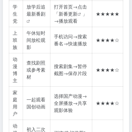
学
放学后追
打开首页→点击
生
最新番剧
「
新番更新
」
★★★★★
党
→播放观看
上
午休短时
手机访问→搜索
班
间放松观
★★★★☆
番名→快速播放
族
影
动
查找剧照
漫
搜索剧集→暂停
或参考素
★★★★☆
博
截图→保存片段
材
主
家
选择国产动漫→
庭
一起观看
全屏播放→共享
★★★★☆
用
国创动画
观影体验
户
动
初入二次