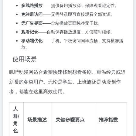
多线路播放
——提供备用播放源，保障观看稳定性。
免注册访问
——无需登录即可直接观看全部资源。
无广告界面
——全站播放页面纯净无干扰。
观看记录
——自动保存播放进度，方便随时继续。
移动端优化
——手机、平板访问同样流畅，支持横屏播
放。
使用场景
叽哔动漫网适合希望快速找到想看番剧、重温经典或追
新番的各类用户。无论是学生、上班族还是动漫创作
者，都能在这里高效使用。
人
群/
场景描述
关键步骤要点
推荐指数
角
色