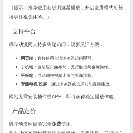
（提示：推荐使用新版浏览器播放，开启全屏模式可获
得更佳视觉体验。）
支持平台
叽哔动漫网支持多终端访问，观影灵活方便：
网页端
：直接使用主流浏览器访问即可。
手机端
：自适应页面布局，支持触控与全屏操作。
平板端
：自动调整视频比例与界面排版。
智能电视/投屏
：通过浏览器或投屏功能直接播放。
网站无需安装插件或APP，即可获得稳定播放体验。
产品定价
叽哔动漫网目前完全
免费
使用。