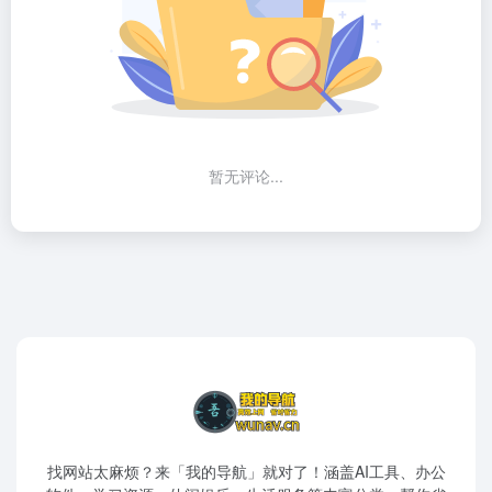
暂无评论...
找网站太麻烦？来「我的导航」就对了！涵盖AI工具、办公