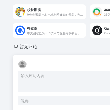
校长影视
36
校长影视是电影电视剧爱好者的天堂，为你提供高清电影、韩剧、美剧、日剧、泰剧、香港tvb、百度云电影下载、迅雷电影下载服务，全部高清电影。
夸克圈
Qw
夸克圈定位为一个技术与资源分享平台，核心内容涵盖编程学习、开源项目推荐、实用工具展示以及网络趣站分享。站点形式简洁，侧重内容本身的价值，主要面向希望发现新资源并提升效率的技术爱好者和互联网用户。
暂无评论