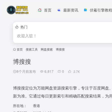
首页
最新资讯
伏羲引擎教
热门
欢迎入驻！
首页
•
搜索工具
•
网盘搜索
•
博搜搜
博搜搜
8个月前发布
6,817
0
2.7
K
博搜搜定位为万能网盘资源搜索引擎，专注于百度网盘
新为准。它通过每日更新索引和精确匹配搜索结果，为
所在地：
香港