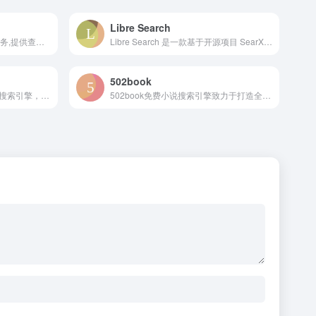
Libre Search
88查提供免费企业信息查询服务,提供查询工商注册信息、电话邮箱、公司地址、经营风险、控股持股、发展动态、财务状况、股东法人高管、商标专利、品牌项目、竞品信息、融资历史、变更记录、法律诉讼、招投标等企业信用信息查询。查企业，查风险，查源头就上88查
Libre Search 是一款基于开源项目 SearXNG 开发的元搜索引擎，它能够将多家搜索引擎的结果统一整合，并通过匿名代理发起请求，确保用户查询过程不被追踪、不留痕。Libre Search 不记录用户的 IP、搜索关键词、使用时间等敏感数据，也不会投放广告或推荐推广内容，真正做到“搜你所想，看你所需”。
502book
盘小子是一款聚合型网盘资源搜索引擎，定位于跨平台网盘资源检索工具。它通过统一的搜索入口，支持百度网盘、阿里云盘、夸克网盘等主流平台，用户可在同一界面中快速获得所需结果。
502book免费小说搜索引擎致力于打造全网最极致的搜索体验和阅读体验,支持对全网各种类型的热门全本小说进行免费搜索，无论您喜欢玄幻小说、言情小说、穿越小说、悬疑小说还是其他类型的小说。