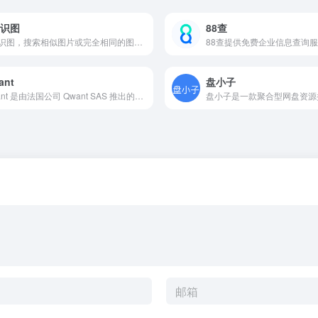
0识图
88查
360识图，搜索相似图片或完全相同的图片的方法，常用来寻找现有图片的原始出处，或者低分辨率缩略图的原始大图
ant
盘小子
Qwant 是由法国公司 Qwant SAS 推出的搜索引擎，是欧洲第一家公开承诺保护用户隐私、不追踪用户行为的互联网搜索服务。它使用自研算法及微软Bing的部分技术作为搜索数据基础，在用户体验与隐私安全之间取得良好平衡。