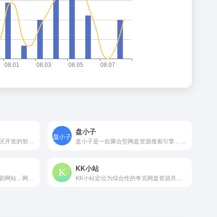
盘小子
虫部落快搜是一个由虫部落社区开发的智能聚合型搜索引擎门户网站。它并不直接提供搜索内容，而是作为搜索引擎的“聚合跳板”，将用户输入的关键词智能引导至多个主流搜索引擎或专业垂直站点进行查询。
盘小子是一款聚合型网盘资源搜索引擎，定位于跨平台网盘资源检索工具。它通过统一的搜索入口，支持百度网盘、阿里云盘、夸克网盘等主流平台，用户可在同一界面中快速获得所需结果。
KK小站
天眼短剧库是一款免费夸克短剧网站，网红短剧，抖音短剧、快手短剧，芒果短剧，微短剧、天天短剧库让你一次看过瘾！最新免费高清热播短剧大全在线观看。
KK小站定位为综合性的夸克网盘资源共享平台，涵盖音乐、影视、软件、教程及文件等多类资源。通过集中整合互联网公开资源，用户可直接搜索并获取文件，而无需注册账号。