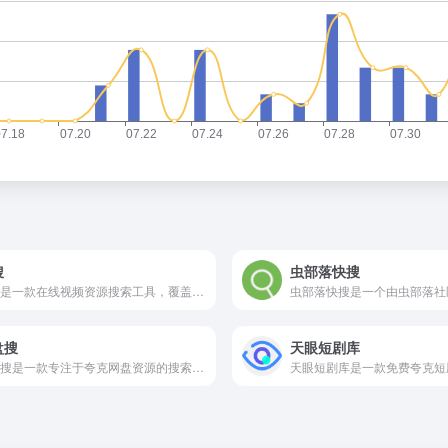
搜
虫部落快搜
许搜是一款在线视频资源搜索工具，覆盖电影、电视剧、短剧、综艺及动画内容。它通过整合网络各大视频平台的索引数据，为用户提供精准的搜索结果和资源链接，帮助观众在多渠道分散的视频内容中高效获取所需信息。
盘搜
天眼短剧库
爱盘搜是一款专注于夸克网盘资源的搜索引擎平台，通过整合和每日更新大量网盘资源，实现快速、高效的文件搜索。用户无需访问多个站点即可直接获取目标资源，适合需要经常使用网盘下载资料的群体。