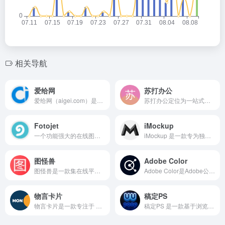
相关导航
爱给网
苏打办公
爱给网（aigei.com）是一家专注于服务数字内容创作者的免费素材网站，面向影视、游戏、动画、广告、教育、配音等领域，提供涵盖音效、视频、模板、教程等各类资源。
苏打办公定位为一站式在线办公与 AI 办公平台，提供文档、表格、演示、云盘以及智能生成内容等功能，具体定位以官网更新为准。平台旨在帮助用户在同一环境中完成办公、协作与数据处理任务，从而提升效率与协作体验。
Fotojet
iMockup
一个功能强大的在线图形设计、照片拼贴和照片编辑平台。用户无需下载或注册即可使用该平台，提供免费的在线服务。提供多种模板和设计选项，包括社交媒体图片、横幅、拼贴等。用户可以选择喜欢的模板，然后添加自己的照片进行编辑和创作。
iMockup 是一款专为独立开发者与设计师打造的在线APP模型动画制作工具，通过简单操作即可生成高质量的3D手机样机动画与交互式展示效果。
图怪兽
Adobe Color
图怪兽是一款集在线平面设计、模板库、可视化编辑为一体的网页端设计平台，面向电商、新媒体、自媒体、教育培训、企业宣传等多个行业。用户无需掌握任何PS技能，通过拖拽式操作，即可完成专业级的设计作品。
Adobe Color是Adobe公司推出的一款免费在线配色工具，旨在帮助设计师、开发者以及普通用户创建、调整和分享配色方案。开发者导航网了解到，该工具通过直观的色轮界面，支持用户基于颜色理论（如互补色、三角色、类比色等）生成配色方案，并提供对比度检查功能以确保符合WCAG（网页内容可访问性指南）标准。
物言卡片
稿定PS
物言卡片是一款专注于 内容可视化 的在线工具。用户只需输入链接或文本内容，就能自动生成风格统一、设计感十足的视觉卡片。这些卡片可以应用于社交媒体分享、知识管理、内容展示，帮助用户在信息过载的环境中脱颖而出。
稿定PS 是一款基于浏览器运行的免费在线图片处理工具，无需安装、无需下载，打开即用。该工具致力于为用户提供接近 Photoshop 的图像编辑体验，支持图层操作、滤镜特效、文字编辑、抠图、尺寸调整、格式导出等常用功能。