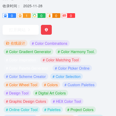
收录时间：
2025-11-28
0
1
0
0
0
打开网站
在线设计
# Color Combinations
# Color Gradient Generator
# Color Harmony Tool.
# Color Inspiration
# Color Matching Tool
# Color Palette Generator
# Color Picker Online
# Color Scheme Creator
# Color Selection
# Color Wheel Tool
# Colors
# Custom Palettes
# Design Tool
# Digital Art Colors
# Graphic Design Colors
# HEX Color Tool
# Online Color Tool
# Palettes
# Project Colors