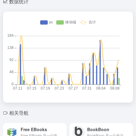
数据统计
相关导航
Free EBooks
BookBoon
Free EBooks 是一个电子书收录与分发平台，主要特点是提供相对较新的电子书资源，覆盖文学、教育、科技、商业等多个类别。用户必须注册账号才能下载电子书，并且每月最多只能下载 5 本，以避免资源被过度滥用。
BookBoon 是一个专注于电子书和教科书的在线平台，核心定位是为学生、教师和职场人士提供免费或低成本的学习资料。平台资源主要分为两类：完全免费的学术类教科书，以及付费的商业与职业发展方向电子书。