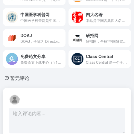
中国医学科普网
四大名著
中国医学科普网是中国的一家重要医学科普信息平台，致力于传播医学知识、促进公众健康意识的提高以及推广科学健康生活方式。中国医学科普中心汇集了广泛的医疗领域知识和信息，为广大公众、患者、医护人员以及对医学感兴趣的人们提供了有价值的资源和服务。
本站是中国古典四大名著小说主题交流网站，给大家提供四大名著小说在线阅读、欣赏解析、读后感及讨论交流。也提供四大名著相关的电子书、音频、图片、地图等在线资源。在这里您可以阅读各个版本的原著小说、也可以欣赏学者大儒对名著的深刻有趣的解读，也可以发表您对名著的独到见解。
DOAJ
研招网
DOAJ，全称为 Directory of Open Access Journals（开放获取期刊目录），是一个非盈利性质的全球开放获取出版平台，专注于索引高质量、同行评审的学术期刊与文章。平台目标是通过去中心化的信息整合，帮助全世界的学术研究者免费获取高水平研究成果。
研招网，全称“中国研究生招生信息网”，由教育部考试中心主办，是官方唯一指定的研究生招生信息发布及管理平台。它为考生和高校之间搭建了直接沟通的桥梁，提供全面且权威的研究生招生政策解读、招生简章发布、报名入口、调剂服务及成绩查询功能。
免费论文分享
Class Central
免费论文下载中心（hi138.com）是一个开放的论文资源分享平台，专为需要获取论文范文的用户而设计。平台聚合了多达40万余篇各类中英文论文，涵盖2024个细分学科领域，所有资料均提供免费下载，支持Word文档格式。
Class Central 是一个全球最大的免费在线课程聚合搜索平台，专注于汇集并分类世界各地大学和机构发布的MOOCs（大规模开放在线课程）。用户可以方便地搜索、筛选各类课程，获取课程评价和推荐，快速找到符合自己需求的学习资源。
暂无评论